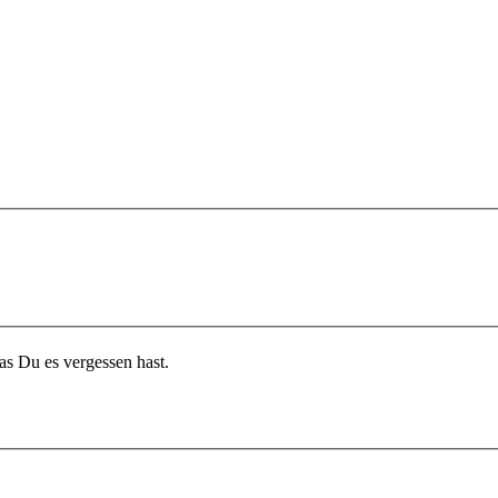
r Dein Passwort zuschicken lassen für den Fall das Du es vergessen hast.