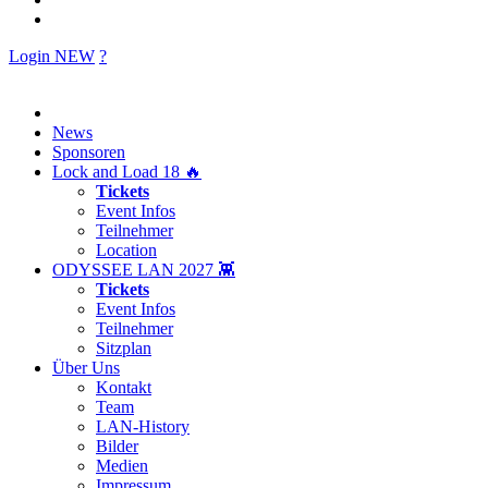
Login
NEW
?
News
Sponsoren
Lock and Load 18 🔥
Tickets
Event Infos
Teilnehmer
Location
ODYSSEE LAN 2027 👾
Tickets
Event Infos
Teilnehmer
Sitzplan
Über Uns
Kontakt
Team
LAN-History
Bilder
Medien
Impressum