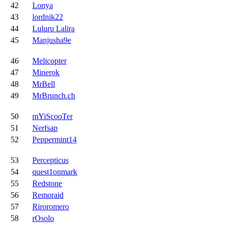
42
Lonya
43
lordnik22
44
Luluru Lalira
45
Manjusha9e
46
Melicopter
47
Minerok
48
MrBell
49
MrBrunch.ch
50
mYiScooTer
51
Nerfsap
52
Peppermint14
53
Percepticus
54
quest1onmark
55
Redstone
56
Remoraid
57
Riroromero
58
rOsolo