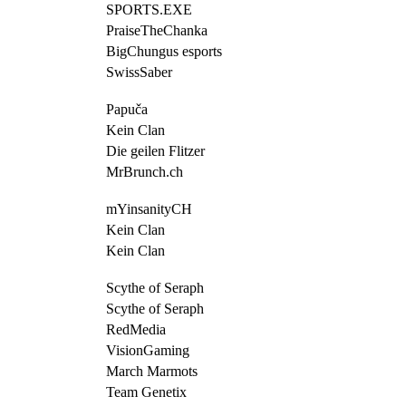
SPORTS.EXE
PraiseTheChanka
BigChungus esports
SwissSaber
Papuča
Kein Clan
Die geilen Flitzer
MrBrunch.ch
mYinsanityCH
Kein Clan
Kein Clan
Scythe of Seraph
Scythe of Seraph
RedMedia
VisionGaming
March Marmots
Team Genetix