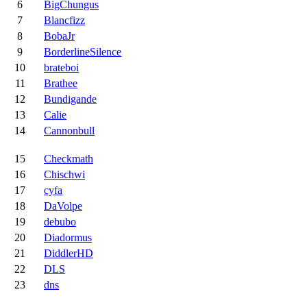
6
BigChungus
7
Blancfizz
8
BobaJr
9
BorderlineSilence
10
brateboi
11
Brathee
12
Bundigande
13
Calie
14
Cannonbull
15
Checkmath
16
Chischwi
17
cyfa
18
DaVolpe
19
debubo
20
Diadormus
21
DiddlerHD
22
DLS
23
dns