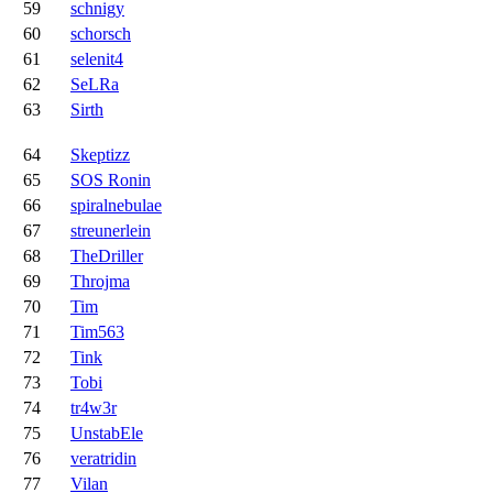
59
schnigy
60
schorsch
61
selenit4
62
SeLRa
63
Sirth
64
Skeptizz
65
SOS Ronin
66
spiralnebulae
67
streunerlein
68
TheDriller
69
Throjma
70
Tim
71
Tim563
72
Tink
73
Tobi
74
tr4w3r
75
UnstabEle
76
veratridin
77
Vilan