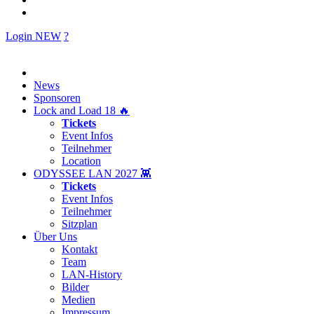
Login
NEW
?
News
Sponsoren
Lock and Load 18 🔥
Tickets
Event Infos
Teilnehmer
Location
ODYSSEE LAN 2027 👾
Tickets
Event Infos
Teilnehmer
Sitzplan
Über Uns
Kontakt
Team
LAN-History
Bilder
Medien
Impressum