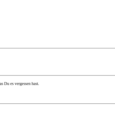
r Dein Passwort zuschicken lassen für den Fall das Du es vergessen hast.