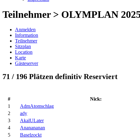
Teilnehmer > OLYMPLAN 202
Anmelden
Information
Teilnehmer
Sitzplan
Location
Karte
Gästeserver
71 / 196 Plätzen definitiv Reserviert
#
Nick:
1
AdmAtomschlag
2
ady
3
AkalULater
4
Ananananan
5
Baselzockt