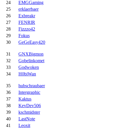
24
EMGGaming
25
erklaerbaer
26
Exbreakr
27
FENRIR
28
Fizzzo42
29
Fokus
30
GeGeEasy420
31
GNXBigmon
32
Gobelinkomet
33
Godwoken
34
H0biWan
35
hubschraubaer
36
Intergraphic
37
Kaktus
38
KevDev506
39
kschmidster
40
LastNote
41
Leoxit